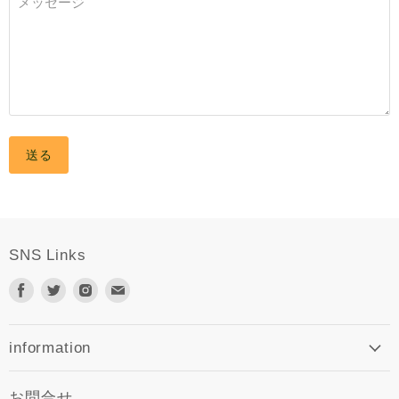
メッセージ
送る
SNS Links
Facebook
Twitter
Instagram
E
で
で
で
メ
見
見
見
ー
つ
つ
つ
ル
information
け
け
け
で
て
て
て
見
お問合せ