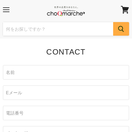
メ
カ
ニ
ー
ュ
ト
ー
を
見
る
CONTACT
名前
Eメール
電話番号