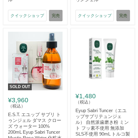
クイックショップ
完売
クイックショップ
完売
SOLD OUT
¥1,480
¥3,960
（税込）
（税込）
Eyup Sabri Tuncer（エユ
E.S.T. エユップ サブリ ト
ップサブリテュンジェ
ゥンジェル ダマス クロー
ル） 自然派歯磨き粉 ミン
ズ ウォーター 100%
ト フッ素不使用 無添加
200mL Eyup Sabri Tuncer
SLS不使用 90mL トルコ製
Mystic Rose Water 化粧水