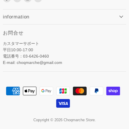
で
で
で
メ
見
見
見
ー
つ
つ
つ
ル
information
け
け
け
で
て
て
て
見
お問合せ
く
く
く
つ
だ
だ
だ
け
カスタマーサポート
さ
さ
さ
て
平日10:00-17:00
い
い
い
く
電話番号：03-6426-0460
だ
E-mail: choqmarche@gmail.com
さ
い
Copyright © 2026 Choqmarche Store.