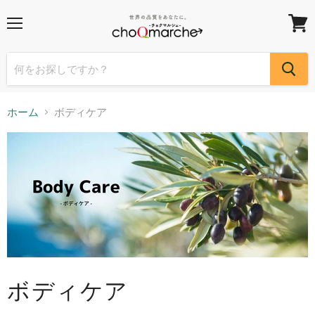
メ
カ
ニ
ー
ュ
ト
ー
を
見
る
ホーム
ボディケア
ボディケア