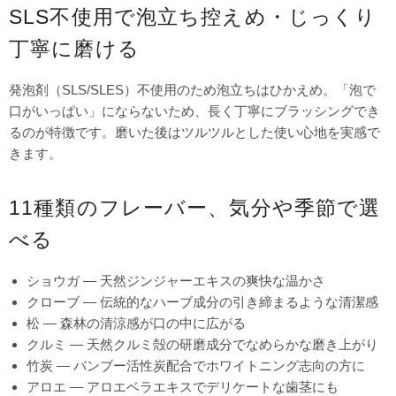
SLS不使用で泡立ち控えめ・じっくり
丁寧に磨ける
発泡剤（SLS/SLES）不使用のため泡立ちはひかえめ。「泡で
口がいっぱい」にならないため、長く丁寧にブラッシングでき
るのが特徴です。磨いた後はツルツルとした使い心地を実感で
きます。
11種類のフレーバー、気分や季節で選
べる
ショウガ — 天然ジンジャーエキスの爽快な温かさ
クローブ — 伝統的なハーブ成分の引き締まるような清潔感
松 — 森林の清涼感が口の中に広がる
クルミ — 天然クルミ殻の研磨成分でなめらかな磨き上がり
竹炭 — バンブー活性炭配合でホワイトニング志向の方に
アロエ — アロエベラエキスでデリケートな歯茎にも