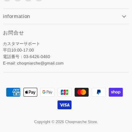
で
で
で
メ
見
見
見
ー
つ
つ
つ
ル
information
け
け
け
で
て
て
て
見
お問合せ
く
く
く
つ
だ
だ
だ
け
カスタマーサポート
さ
さ
さ
て
平日10:00-17:00
い
い
い
く
電話番号：03-6426-0460
だ
E-mail: choqmarche@gmail.com
さ
い
Copyright © 2026 Choqmarche Store.