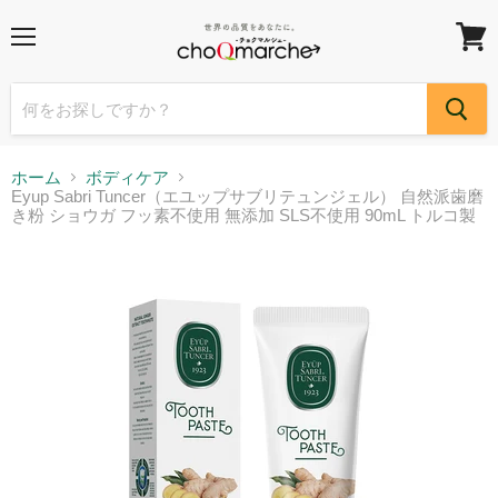
メ
カ
ニ
ー
ュ
ト
ー
を
見
る
ホーム
ボディケア
Eyup Sabri Tuncer（エユップサブリテュンジェル） 自然派歯磨
き粉 ショウガ フッ素不使用 無添加 SLS不使用 90mL トルコ製