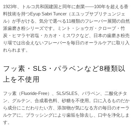
1923年、トルコ共和国建国と同年に創業——100年を超える香
料技術を持つEyup Sabri Tuncer（エユップサブリテュンジェ
ル）が手がける、気分で選べる11種類のフレーバー展開の自然
派歯磨き粉シリーズです。ミント・ショウガ・クローブ・竹
炭・ヒマラヤ岩塩・カカオ・ミスワクなど、日本の歯磨き粉売
り場では出会えないフレーバーを毎日のオーラルケアに取り入
れられます。
フッ素・SLS・パラベンなど8種類以
上を不使用
フッ素（Fluoride-Free）、SLS/SLES、パラベン、二酸化チタ
ン、グルテン、合成着色料、砂糖を不使用。口に入るものだか
ら成分にこだわりたい方、添加物が気になる方の毎日のオーラ
ルケアに。ブラッシングにより歯垢を除去し、口中を浄化しま
す。