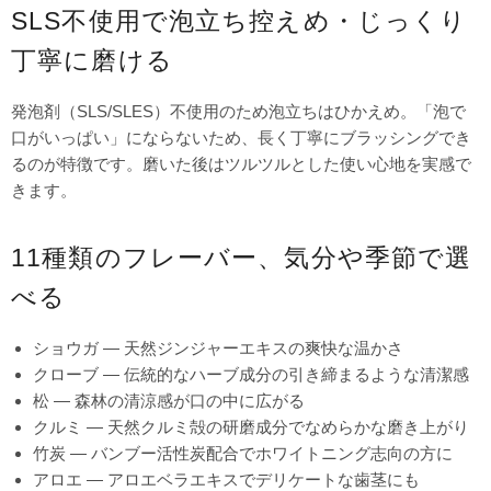
SLS不使用で泡立ち控えめ・じっくり
丁寧に磨ける
発泡剤（SLS/SLES）不使用のため泡立ちはひかえめ。「泡で
口がいっぱい」にならないため、長く丁寧にブラッシングでき
るのが特徴です。磨いた後はツルツルとした使い心地を実感で
きます。
11種類のフレーバー、気分や季節で選
べる
ショウガ — 天然ジンジャーエキスの爽快な温かさ
クローブ — 伝統的なハーブ成分の引き締まるような清潔感
松 — 森林の清涼感が口の中に広がる
クルミ — 天然クルミ殻の研磨成分でなめらかな磨き上がり
竹炭 — バンブー活性炭配合でホワイトニング志向の方に
アロエ — アロエベラエキスでデリケートな歯茎にも