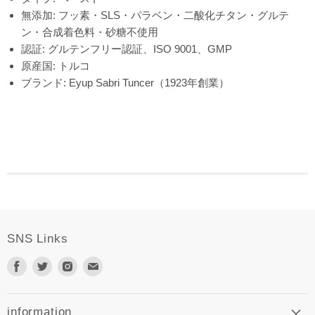
無添加: フッ素・SLS・パラベン・二酸化チタン・グルテ
ン・合成着色料・砂糖不使用
認証: グルテンフリー認証、ISO 9001、GMP
原産国: トルコ
ブランド: Eyup Sabri Tuncer（1923年創業）
SNS Links
Facebook
Twitter
Instagram
E
で
で
で
メ
見
見
見
ー
つ
つ
つ
ル
information