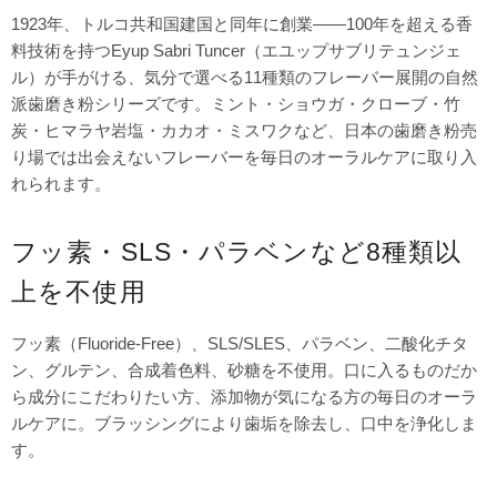
1923年、トルコ共和国建国と同年に創業——100年を超える香
料技術を持つEyup Sabri Tuncer（エユップサブリテュンジェ
ル）が手がける、気分で選べる11種類のフレーバー展開の自然
派歯磨き粉シリーズです。ミント・ショウガ・クローブ・竹
炭・ヒマラヤ岩塩・カカオ・ミスワクなど、日本の歯磨き粉売
り場では出会えないフレーバーを毎日のオーラルケアに取り入
れられます。
フッ素・SLS・パラベンなど8種類以
上を不使用
フッ素（Fluoride-Free）、SLS/SLES、パラベン、二酸化チタ
ン、グルテン、合成着色料、砂糖を不使用。口に入るものだか
ら成分にこだわりたい方、添加物が気になる方の毎日のオーラ
ルケアに。ブラッシングにより歯垢を除去し、口中を浄化しま
す。