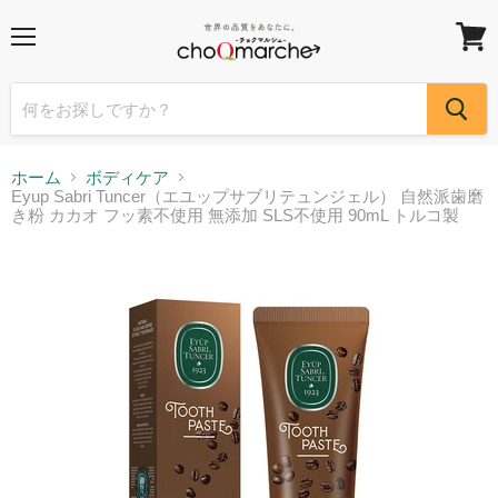
メ
カ
ニ
ー
ュ
ト
ー
を
見
る
ホーム
ボディケア
Eyup Sabri Tuncer（エユップサブリテュンジェル） 自然派歯磨
き粉 カカオ フッ素不使用 無添加 SLS不使用 90mL トルコ製