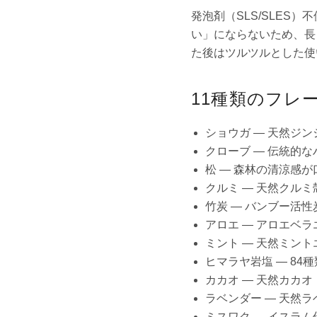
発泡剤（SLS/SLES
い」にならないため、長
た後はツルツルとした使
11種類のフレ
ショウガ — 天然ジ
クローブ — 伝統的
松 — 森林の清涼感
クルミ — 天然クル
竹炭 — バンブー活
アロエ — アロエベ
ミント — 天然ミン
ヒマラヤ岩塩 — 8
カカオ — 天然カカ
ラベンダー — 天然
ミスワク — イスラ