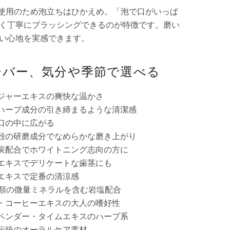
）不使用のため泡立ちはひかえめ。「泡で口がいっぱ
く丁寧にブラッシングできるのが特徴です。磨い
い心地を実感できます。
ーバー、気分や季節で選べる
ンジャーエキスの爽快な温かさ
なハーブ成分の引き締まるような清潔感
が口の中に広がる
ミ殻の研磨成分でなめらかな磨き上がり
性炭配合でホワイトニング志向の方に
ラエキスでデリケートな歯茎にも
トエキスで定番の清涼感
4種類の微量ミネラルを含む岩塩配合
オ・コーヒーエキスの大人の嗜好性
ラベンダー・タイムエキスのハーブ系
ム伝統のオーラルケア素材