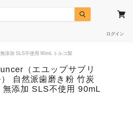
カ
ー
ト
ログイン
を
見
る
無添加 SLS不使用 90mL トルコ製
ri Tuncer（エユップサブリ
） 自然派歯磨き粉 竹炭
無添加 SLS不使用 90mL