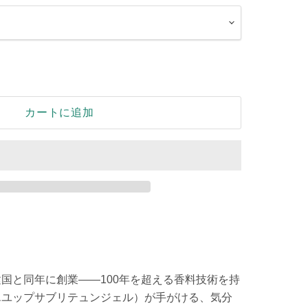
カートに追加
建国と同年に創業——100年を超える香料技術を持
ncer（エユップサブリテュンジェル）が手がける、気分