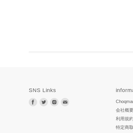
SNS Links
inform
Facebook
Twitter
Instagram
E
Choqma
で
で
で
メ
会社概
見
見
見
ー
利用規
つ
つ
つ
ル
特定商
け
け
け
で