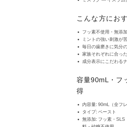
こんな方にお
フッ素不使用・無添
ミントの強い刺激が
毎日の歯磨きに気分
家族それぞれに合っ
成分表示にこだわる
容量90mL・
得
内容量: 90mL（全
タイプ: ペースト
無添加: フッ素・S
料・砂糖不使用