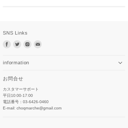
SNS Links
Facebook
Twitter
Instagram
E
で
で
で
メ
見
見
見
ー
つ
つ
つ
ル
information
け
け
け
で
て
て
て
見
お問合せ
く
く
く
つ
だ
だ
だ
け
カスタマーサポート
さ
さ
さ
て
平日10:00-17:00
い
い
い
く
電話番号：03-6426-0460
だ
E-mail: choqmarche@gmail.com
さ
い