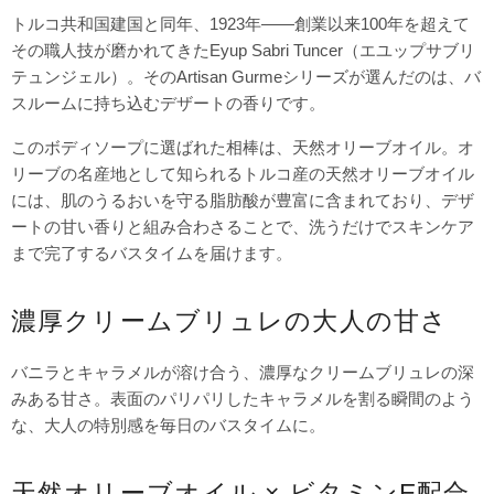
トルコ共和国建国と同年、1923年——創業以来100年を超えて
その職人技が磨かれてきたEyup Sabri Tuncer（エユップサブリ
テュンジェル）。そのArtisan Gurmeシリーズが選んだのは、バ
スルームに持ち込むデザートの香りです。
このボディソープに選ばれた相棒は、天然オリーブオイル。オ
リーブの名産地として知られるトルコ産の天然オリーブオイル
には、肌のうるおいを守る脂肪酸が豊富に含まれており、デザ
ートの甘い香りと組み合わさることで、洗うだけでスキンケア
まで完了するバスタイムを届けます。
濃厚クリームブリュレの大人の甘さ
バニラとキャラメルが溶け合う、濃厚なクリームブリュレの深
みある甘さ。表面のパリパリしたキャラメルを割る瞬間のよう
な、大人の特別感を毎日のバスタイムに。
天然オリーブオイル × ビタミンE配合