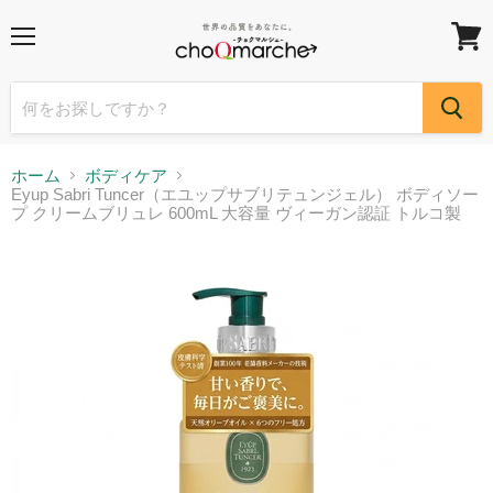
メ
カ
ニ
ー
ュ
ト
ー
を
見
る
ホーム
ボディケア
Eyup Sabri Tuncer（エユップサブリテュンジェル） ボディソー
プ クリームブリュレ 600mL 大容量 ヴィーガン認証 トルコ製