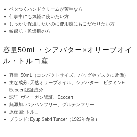
ベタつくハンドクリームが苦手な方
仕事中にも気軽に使いたい方
しっかり保湿したいのに使用感にもこだわりたい方
敏感肌・乾燥肌の方
容量50mL・シアバター×オリーブオイ
ル・トルコ産
容量: 50mL（コンパクトサイズ、バッグやデスクに常備）
主な成分: 天然オリーブオイル、シアバター、ビタミンE、
Ecocert認証成分
認証: ヴィーガン認証、Ecocert
無添加: パラベンフリー、グルテンフリー
原産国: トルコ
ブランド: Eyup Sabri Tuncer（1923年創業）