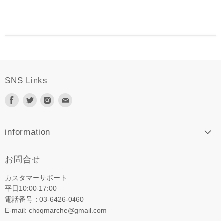
SNS Links
Facebook
Twitter
Instagram
E
で
で
で
メ
見
見
見
ー
つ
つ
つ
ル
information
け
け
け
で
て
て
て
見
お問合せ
く
く
く
つ
だ
だ
だ
け
カスタマーサポート
さ
さ
さ
て
平日10:00-17:00
い
い
い
く
電話番号：03-6426-0460
だ
E-mail: choqmarche@gmail.com
さ