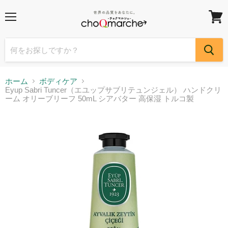
メ
カ
ニ
ー
ュ
ト
ー
を
見
る
ホーム
ボディケア
Eyup Sabri Tuncer（エユップサブリテュンジェル） ハンドクリ
ーム オリーブリーフ 50mL シアバター 高保湿 トルコ製