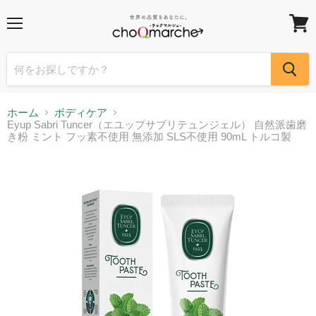
メ
カ
ニ
ー
ュ
ト
ー
を
見
る
ホーム
ボディケア
Eyup Sabri Tuncer（エユップサブリテュンジェル） 自然派歯磨
き粉 ミント フッ素不使用 無添加 SLS不使用 90mL トルコ製