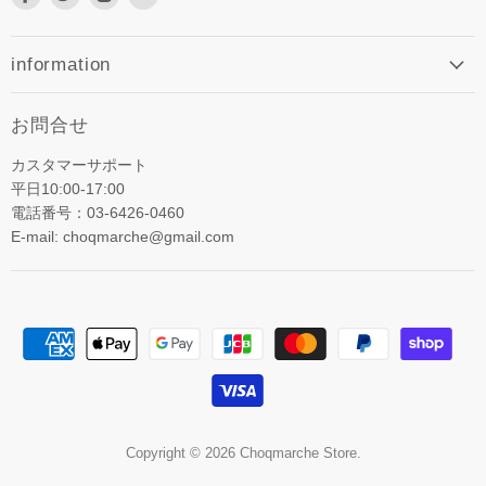
で
で
で
メ
見
見
見
ー
つ
つ
つ
ル
information
け
け
け
で
て
て
て
見
お問合せ
く
く
く
つ
だ
だ
だ
け
カスタマーサポート
さ
さ
さ
て
平日10:00-17:00
い
い
い
く
電話番号：03-6426-0460
だ
E-mail: choqmarche@gmail.com
さ
い
Copyright © 2026 Choqmarche Store.