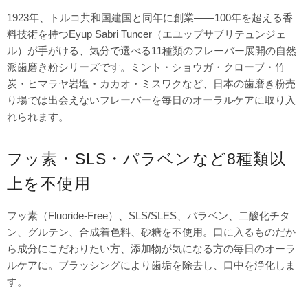
1923年、トルコ共和国建国と同年に創業——100年を超える香
料技術を持つEyup Sabri Tuncer（エユップサブリテュンジェ
ル）が手がける、気分で選べる11種類のフレーバー展開の自然
派歯磨き粉シリーズです。ミント・ショウガ・クローブ・竹
炭・ヒマラヤ岩塩・カカオ・ミスワクなど、日本の歯磨き粉売
り場では出会えないフレーバーを毎日のオーラルケアに取り入
れられます。
フッ素・SLS・パラベンなど8種類以
上を不使用
フッ素（Fluoride-Free）、SLS/SLES、パラベン、二酸化チタ
ン、グルテン、合成着色料、砂糖を不使用。口に入るものだか
ら成分にこだわりたい方、添加物が気になる方の毎日のオーラ
ルケアに。ブラッシングにより歯垢を除去し、口中を浄化しま
す。