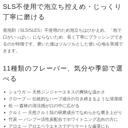
SLS不使用で泡立ち控えめ・じっくり
丁寧に磨ける
発泡剤（SLS/SLES）不使用のため泡立ちはひかえめ。「泡で
口がいっぱい」にならないため、長く丁寧にブラッシングでき
るのが特徴です。磨いた後はツルツルとした使い心地を実感で
きます。
11種類のフレーバー、気分や季節で選
べる
ショウガ — 天然ジンジャーエキスの爽快な温かさ
クローブ — 伝統的なハーブ成分の引き締まるような清潔感
松 — 森林の清涼感が口の中に広がる
クルミ — 天然クルミ殻の研磨成分でなめらかな磨き上がり
竹炭 — バンブー活性炭配合でホワイトニング志向の方に
アロエ — アロエベラエキスでデリケートな歯茎にも